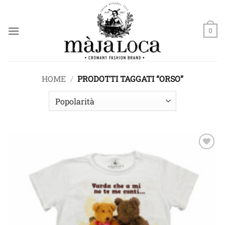
Salta
ai
contenuti
0
HOME
/
PRODOTTI TAGGATI “ORSO”
Aggiungi
alla lista
dei
desideri