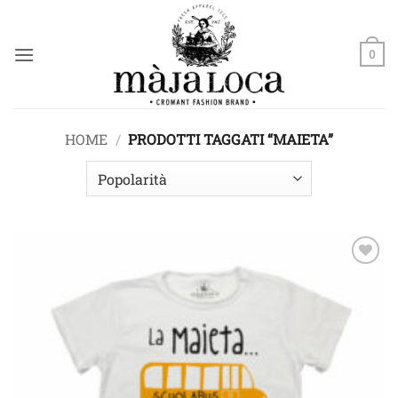
Salta
ai
contenuti
0
HOME
/
PRODOTTI TAGGATI “MAIETA”
Aggiungi
alla lista
dei
desideri