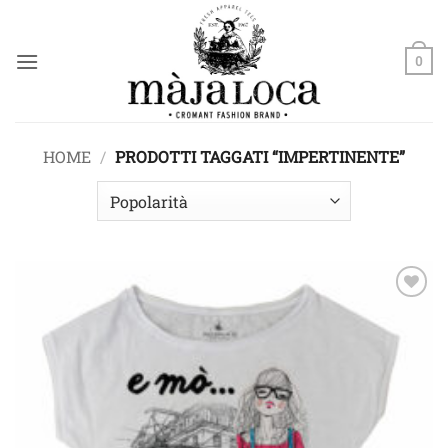
Salta
ai
contenuti
0
HOME
/
PRODOTTI TAGGATI “IMPERTINENTE”
Aggiungi
alla lista
dei
desideri