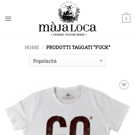
Salta
ai
contenuti
0
HOME
/
PRODOTTI TAGGATI “FUCK”
Aggiungi
alla lista
dei
desideri