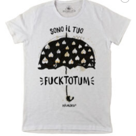
Aggiungi
alla lista
dei
desideri