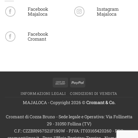
Facebook
Instagram
Majaloca
Majaloca
Facebook
Cromant
Cash
PayPal
On
INFORMAZIONI LEGALI
CONDIZIONI DI VENDITA
Delivery
MAJALOCA - Copyright 2026 ©
Cromant & Co.
Cromant di Cozza Bruno - Sede legale e Operativa: Via Follinetta
29 - 31050 Follina (TV)
C.F.: CZZBRN67S21F190W - P.IVA: IT03165420260 - PEC:
cromant@pec.it - Prov. Ufficio Registro: Treviso - Numero Rea: