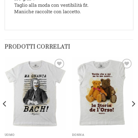
Taglio alla moda con vestibilità fit.
Maniche raccolte con laccetto.
PRODOTTI CORRELATI
Aggiungi
Aggiungi
alla lista
alla lista
dei
dei
desideri
desideri
UOMO
DONNA